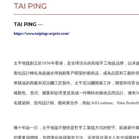
TAI PING
TAI PING
—
https://www.taipingcarpets.com/
太平地毯創立於1956年香港，是全球頂尖的高端手工地毯品牌，以
製化設計轉化為超越全球挑剔客戶期望的藝術品，成為品質和工藝的
華橫溢的西藏和尼泊爾工匠製作。太平尼泊爾開展工作，開發和培育
種顏色、形式、圖案和紋理更是當成一件獨特的藝術品而設計。擁有5
名建築師、室內設計師、藝術家合作，例如 Jeff Leatham、Yabu Pushelberg、
幾十年如一日，太平地毯不變的是對手工製毯方式的堅守。延續著中
的重量和體積，並標準化地毯製造方法。這使得在過去八年中採購材料