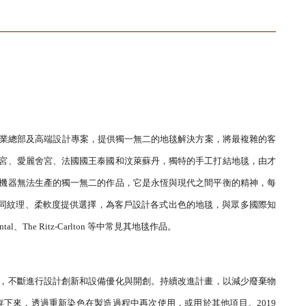
企業總部及高端設計專案，提供獨一無二的地毯解決方案，將最複雜的客
宮、愛麗舍宮、法國國王泰國和汶萊蘇丹，獨特的手工打結地毯，由才
機器無法生產的獨一無二的作品，它是永恆與現代之間平衡的精神，每
不同紋理、柔軟度提供選擇，為客戶設計各式出色的地毯，與眾多國際知
ntal、The Ritz-Carlton 等中常見其地毯作品。
，不斷進行設計創新和設備優化與開創。
持續改進計畫，以減少廢棄物
下來，透過重新染色在製造過程中再次使用，或用於其他項目。2019