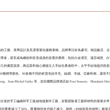
卓越的工藝、美學設計及高度客製化服務著稱。品牌專注於為豪宅、精品飯店、
領導者，甚至成為總統和皇室成員的首選供應商，包括白金漢宮、溫莎城堡、白
自己的優質資源，將品質和核心價值注入手結生產過程中，太平手結地毯仍然是
60種標準顏色、80多種不同的材質包括羊毛、絲綢、羊絨、亞麻和棉，還有
Jean-Michel Gathy 等，並於國際品牌酒店如 Four Seasons、Mandarin Orie
國古老的手工編織和手工簇絨地毯製作工藝，並緊跟隨著工藝和材料的發展水準
的重量減少了30%，廢棄物排放也隨之減少。餘料（紗線和其他材料）被保存